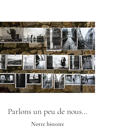
z d'un
coupon
de 15%
de
réductio
n
sur
vos
command
es de
photos
Parlons un peu de nous...
Notre histoire
argentiq