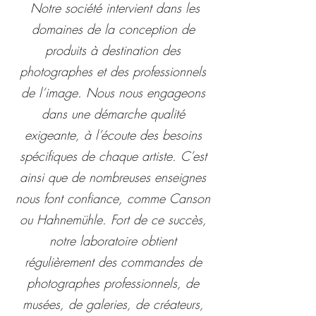
Notre société intervient dans les
ues,valabl
domaines de la conception de
e
produits à destination des
photographes et des professionnels
prolongat
de l’image. Nous nous engageons
ion
dans une démarche qualité
jusqu'au
exigeante, à l’écoute des besoins
31
spécifiques de chaque artiste. C’est
ainsi que de nombreuses enseignes
Juillet
2
nous font confiance, comme Canson
026.
ou Hahnemühle. Fort de ce succès,
notre laboratoire obtient
régulièrement des commandes de
photographes professionnels, de
E44H3T
musées, de galeries, de créateurs,